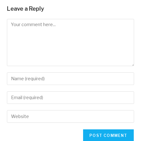
Leave a Reply
Comment
Enter
your
name
Enter
or
your
username
email
Enter
to
address
your
comment
to
website
comment
URL