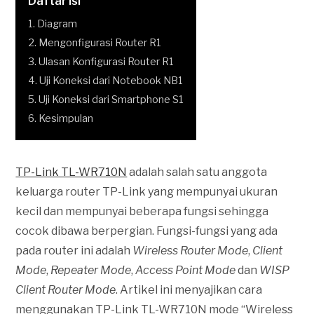
Daftar Isi
1. Diagram
2. Mengonfigurasi Router R1
3. Ulasan Konfigurasi Router R1
4. Uji Koneksi dari Notebook NB1
5. Uji Koneksi dari Smartphone S1
6. Kesimpulan
TP-Link TL-WR710N
adalah salah satu anggota
keluarga router TP-Link yang mempunyai ukuran
kecil dan mempunyai beberapa fungsi sehingga
cocok dibawa berpergian. Fungsi-fungsi yang ada
pada router ini adalah
Wireless Router Mode
,
Client
Mode
,
Repeater Mode
,
Access Point Mode
dan
WISP
Client Router Mode
. Artikel ini menyajikan cara
menggunakan TP-Link TL-WR710N mode “Wireless