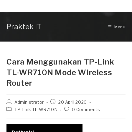
Skip
to
content
Praktek IT
Menu
Cara Menggunakan TP-Link
TL-WR710N Mode Wireless
Router
Post
Post
Administrator
20 April 2020
author:
published:
Post
Post
TP-Link TL-WR710N
0 Comments
category:
comments: