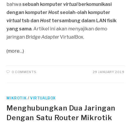
bahwa
sebuah komputer
virtual
berkomunikasi
dengan komputer
Host
seolah-olah komputer
virtual
tsb dan
Host
tersambung dalam LAN fisik
yang sama
. Artikel ini akan menyajikan demo
jaringan
Bridge Adapter
VirtualBox.
(more…)
0 COMMENTS
29 JANUARY 2019
MIKROTIK
/
VIRTUALBOX
Menghubungkan Dua Jaringan
Dengan Satu Router Mikrotik