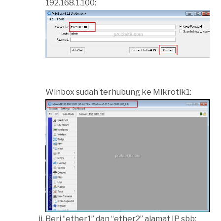
192.168.1.100:
Winbox sudah terhubung ke Mikrotik1:
Beri “ether1” dan “ether2” alamat IP sbb: