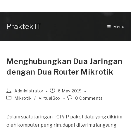
Skip
to
content
Praktek IT
Menu
Menghubungkan Dua Jaringan
dengan Dua Router Mikrotik
Post
Post
Administrator
6 May 2019
author:
published:
Post
Post
Mikrotik
/
VirtualBox
0 Comments
category:
comments:
Dalam suatu jaringan TCP/IP, paket data yang dikirim
oleh komputer pengirim, dapat diterima langsung