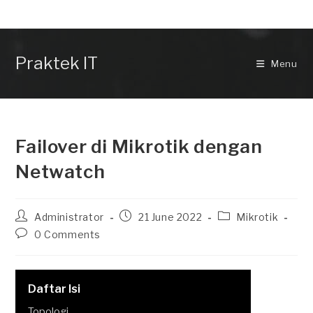
Skip
to
content
Praktek IT
Menu
Failover di Mikrotik dengan
Netwatch
Post
Post
Post
Administrator
21 June 2022
Mikrotik
author:
published:
category:
Post
0 Comments
comments:
Daftar Isi
Topologi