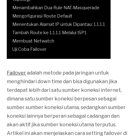
Menambahkan Dua Rule NAT-Masquerade
Mengofigurasi Route Default
Menentukan Alamat IP untuk Dipantau: 1.1.1.1
Tambah Route ke 1.1.1.1 Melalui ISP1
Membuat Netwatch
Uji Coba Failover
Failover
adalah metode pada jaringan untuk
menghindari down time dan bisa digunakan jika
terdapat lebih dari satu sumber koneksi internet,
dimana satu sumber koneksi berpesan sebagai
sumber sumber koneksi utama, sedangkan sumber
koneksi lainnya berperan sebagai cadangan dan
akan aktif jika sumber koneksi utama terputus.
Artikel ini akan menjelaskan cara setting failover di