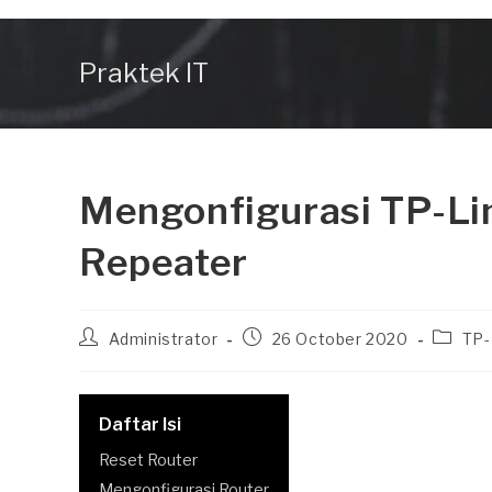
Skip
to
Praktek IT
content
Mengonfigurasi TP-L
Repeater
Post
Post
Post
Administrator
26 October 2020
TP-
author:
published:
categor
Daftar Isi
Reset Router
Mengonfigurasi Router