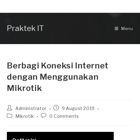
Skip
to
content
Praktek IT
Menu
Berbagi Koneksi Internet
dengan Menggunakan
Mikrotik
Post
Post
Administrator
9 August 2019
author:
published:
Post
Post
Mikrotik
0 Comments
category:
comments: