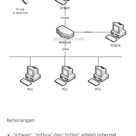
Keterangan
“intwan”, “intbox” dan “intlan” adalah
Internal